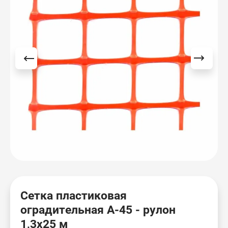
Аксессуары для столбиков
Подставки и утяжелители
Веха оградительная
Цепь пластиковая
Сетки и ленты оградительные
Сетка пластиковая
оградительная А-45 - рулон
1,3х25 м