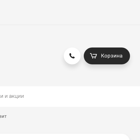
Корзина
и и акции
зит