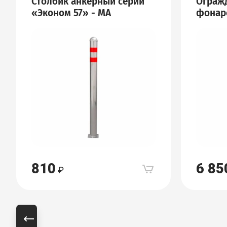
Столбик анкерный серии
Ограж
«Эконом 57» - МА
фонар
810
6 85