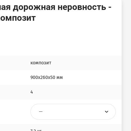
ая дорожная неровность -
композит
композит
900х260х50 мм
4
—