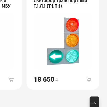
мый
Светофор транспортный
- МБУ
Т.1.Л.1 (Т.1.П.1)
18 650