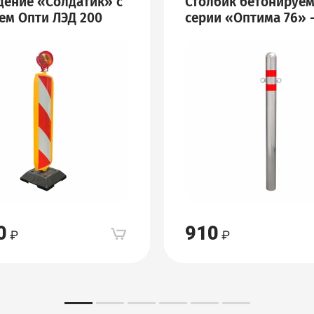
дение «Солдатик» с
Столбик бетонируе
ем Опти ЛЭД 200
серии «Оптима 76» 
0
910